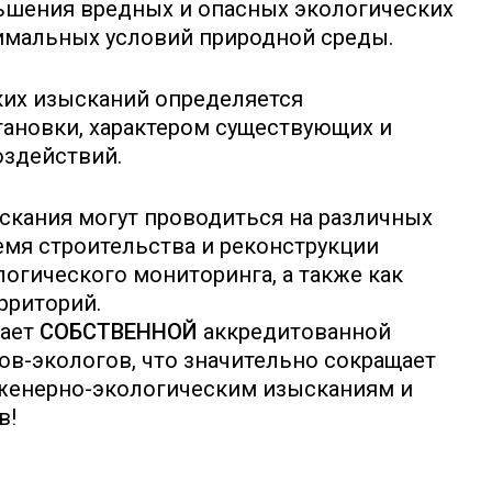
ьшения вредных и опасных экологических
имальных условий природной среды.
ких изысканий определяется
ановки, характером существующих и
оздействий.
кания могут проводиться на различных
емя строительства и реконструкции
логического мониторинга, а также как
рриторий.
гает
СОБСТВЕННОЙ
аккредитованной
ов-экологов, что значительно сокращает
нженерно-экологическим изысканиям и
в!