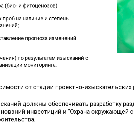
а (био- и фитоценозов);
проб на наличие и степень
знений;
ставление прогноза изменений
чения) по результатам изысканий с
анизации мониторинга.
имости от стадии проектно-изыскательских р
каний должны обеспечивать разработку разд
нований инвестиций и “Охрана окружающей ср
роительства.